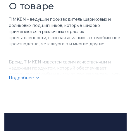
О товаре
TIMKEN - ведущий производитель шариковых и
роликовых подшипников, которые широко
применяются в различных отраслях
промышленности, включая авиацию, автомобильное
производство, металлургию и многие другие.
Бренд TIMKEN известен своим качественным и
надежным продуктом, который обеспечивает
долгий срок службы и высокую производительность
Подробнее
оборудования. Компания имеет более чем
столетнюю историю, за время которой она
завоевала репутацию надежного партнера для
бизнеса.
TIMKEN производит разнообразные типы
подшипников, включая шариковые, игольчатые,
конические и цилиндрические подшипники.