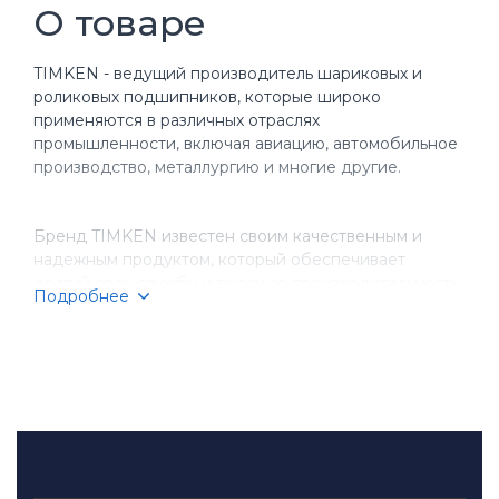
О товаре
TIMKEN - ведущий производитель шариковых и
роликовых подшипников, которые широко
применяются в различных отраслях
промышленности, включая авиацию, автомобильное
производство, металлургию и многие другие.
Бренд TIMKEN известен своим качественным и
надежным продуктом, который обеспечивает
долгий срок службы и высокую производительность
Подробнее
оборудования. Компания имеет более чем
столетнюю историю, за время которой она
завоевала репутацию надежного партнера для
бизнеса.
TIMKEN производит разнообразные типы
подшипников, включая шариковые, игольчатые,
конические и цилиндрические подшипники.