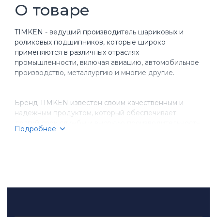
О товаре
TIMKEN - ведущий производитель шариковых и
роликовых подшипников, которые широко
применяются в различных отраслях
промышленности, включая авиацию, автомобильное
производство, металлургию и многие другие.
Бренд TIMKEN известен своим качественным и
надежным продуктом, который обеспечивает
долгий срок службы и высокую производительность
Подробнее
оборудования. Компания имеет более чем
столетнюю историю, за время которой она
завоевала репутацию надежного партнера для
бизнеса.
TIMKEN производит разнообразные типы
подшипников, включая шариковые, игольчатые,
конические и цилиндрические подшипники.