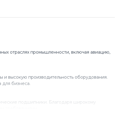
ных отраслях промышленности, включая авиацию,
ы и высокую производительность оборудования.
 для бизнеса.
рические подшипники. Благодаря широкому
ми требованиями.
разработки новых технологий. Благодаря этому,
 в своем производстве.