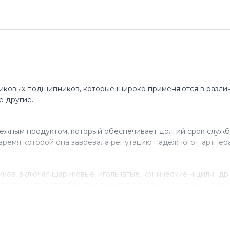
иковых подшипников, которые широко применяются в различ
е другие.
ежным продуктом, который обеспечивает долгий срок служб
время которой она завоевала репутацию надежного партнера
ов, включая шариковые, игольчатые, конические и цилинд
влетворить потребности клиентов с различными технически
нствованию своего продукта, инвестируя в исследования и 
ля многих компаний, которые ценят качество и надежность