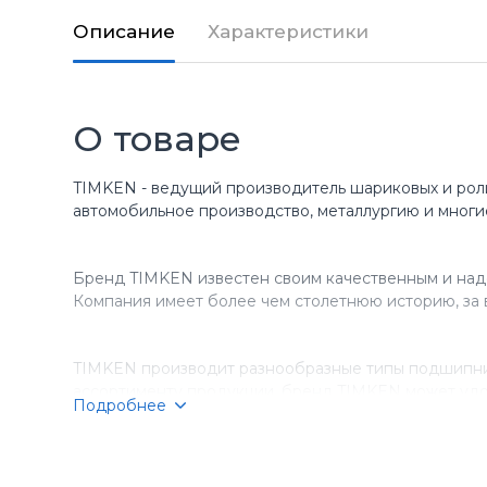
Описание
Характеристики
О товаре
TIMKEN - ведущий производитель шариковых и рол
автомобильное производство, металлургию и многи
Бренд TIMKEN известен своим качественным и над
Компания имеет более чем столетнюю историю, за 
TIMKEN производит разнообразные типы подшипник
ассортименту продукции, бренд TIMKEN может удо
Подробнее
Компания TIMKEN стремится к постоянному соверше
подшипники TIMKEN являются выбором номер один д