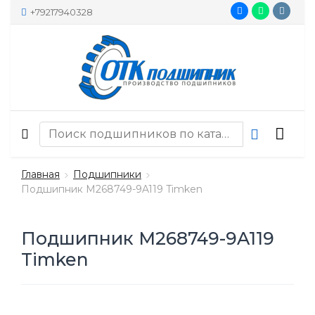
+79217940328
Главная
Подшипники
Подшипник M268749-9A119 Timken
Подшипник M268749-9A119
Timken