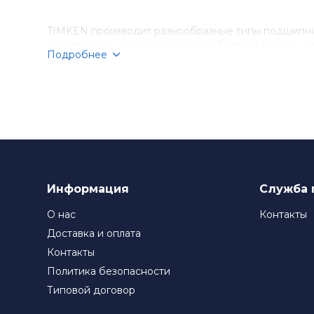
TIMKEN производит разнообразные типы подшипник
ассортименту продукции, бренд TIMKEN может удо
Подробнее
Компания TIMKEN стремится к постоянному соверше
подшипники TIMKEN являются выбором номер один д
Информация
Служба 
О нас
Контакты
Доставка и оплата
Контакты
Политика безопасности
Типовой договор