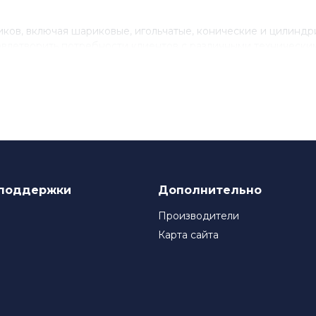
ов, включая шариковые, игольчатые, конические и цилинд
влетворить потребности клиентов с различными технически
нствованию своего продукта, инвестируя в исследования и 
ля многих компаний, которые ценят качество и надежность
поддержки
Дополнительно
Производители
Карта сайта