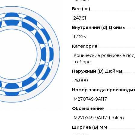
Вес (кг)
249.51
Внутренний (d) Дюймы
17.625
Категория
Конические роликовые по
в сборе
Наружный (D) Дюймы
25.000
Номер завода производи
M270749-9A117
Обозначение
M270749-9A117 Timken
Ширина (B) MM