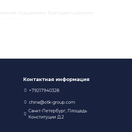
рические подшипники. Благодаря широкому
ми требованиями.
разработки новых технологий. Благодаря этому,
 в своем производстве.
Контактная информация
+79217940328
china@otk-group.com
Санкт-Петербург, Площадь
Конституции Д.2