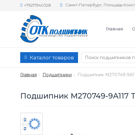
Санкт-Петербург, Площадь Конст
+79217940328
Главная
О
Каталог товаров
Главная
Подшипники
Подшипник M270749-9A11
Подшипник M270749-9A117 