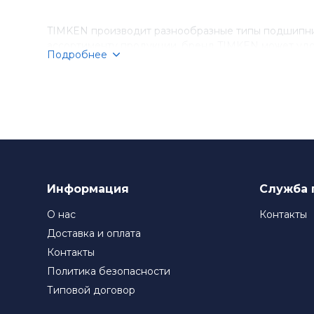
TIMKEN производит разнообразные типы подшипник
ассортименту продукции, бренд TIMKEN может удо
Подробнее
Компания TIMKEN стремится к постоянному соверше
подшипники TIMKEN являются выбором номер один д
Информация
Служба 
О нас
Контакты
Доставка и оплата
Контакты
Политика безопасности
Типовой договор