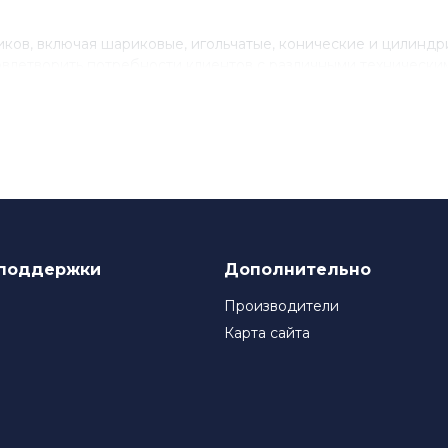
ов, включая шариковые, игольчатые, конические и цилинд
влетворить потребности клиентов с различными технически
нствованию своего продукта, инвестируя в исследования и 
ля многих компаний, которые ценят качество и надежность
поддержки
Дополнительно
Производители
Карта сайта