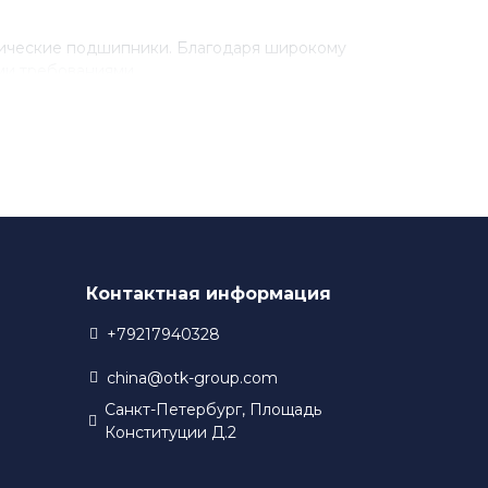
рические подшипники. Благодаря широкому
ми требованиями.
разработки новых технологий. Благодаря этому,
 в своем производстве.
Контактная информация
+79217940328
china@otk-group.com
Санкт-Петербург, Площадь
Конституции Д.2