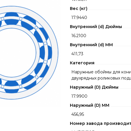
Вес (кг)
17.9440
Внутренний (d) Дюймы
16.2100
Внутренний (d) ММ
411,73
Категория
Наружные обоймы для кони
двухрядных роликовых по
Наружный (D) Дюймы
17.9900
Наружный (D) ММ
456,95
Номер завода производи