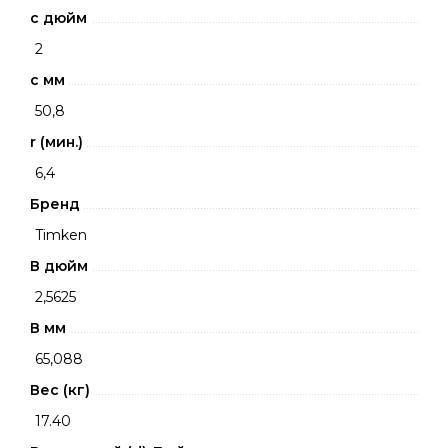
c дюйм
2
c мм
50,8
r (мин.)
6,4
Бренд
Timken
В дюйм
2,5625
В мм
65,088
Вес (кг)
17.40