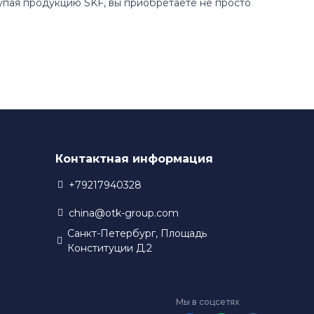
купая продукцию SKF, вы приобретаете не просто
Контактная информация
+79217940328
china@otk-group.com
Санкт-Петербург, Площадь
Конституции Д.2
Мы в соцсетях