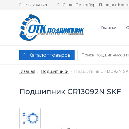
Санкт-Петербург, Площадь Конст
+79217940328
Главная
О
Каталог товаров
Главная
Подшипники
Подшипник CR13092N SK
Подшипник CR13092N SKF