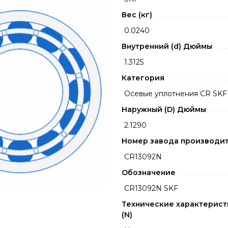
Вес (кг)
0.0240
Внутренний (d) Дюймы
1.3125
Категория
Осевые уплотнения CR SKF
Наружный (D) Дюймы
2.1290
Номер завода производи
CR13092N
Обозначение
CR13092N SKF
Технические характерист
(N)