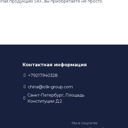
купая продукцию SKF, вы приобретаете не просто
Контактная информация
+79217940328
china@otk-group.com
Санкт-Петербург, Площадь
Конституции Д.2
Мы в соцсетях