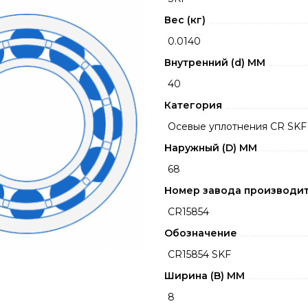
Вес (кг)
0.0140
Внутренний (d) ММ
40
Категория
Осевые уплотнения CR SKF
Наружный (D) ММ
68
Номер завода производи
CR15854
Обозначение
CR15854 SKF
Ширина (B) MM
8