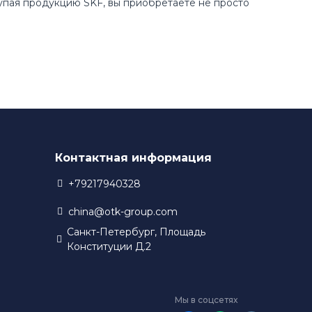
купая продукцию SKF, вы приобретаете не просто
Контактная информация
+79217940328
china@otk-group.com
Санкт-Петербург, Площадь
Конституции Д.2
Мы в соцсетях