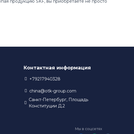
купая продукцию SKF, вы приобретаете не просто
Контактная информация
+79217940328
china@otk-group.com
Санкт-Петербург, Площадь
Конституции Д.2
Мы в соцсетях