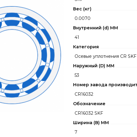
Вес (кг)
0.0070
Внутренний (d) ММ
41
Категория
Осевые уплотнения CR SKF
Наружный (D) ММ
53
Номер завода производи
CR16032
Обозначение
CR16032 SKF
Ширина (B) MM
7