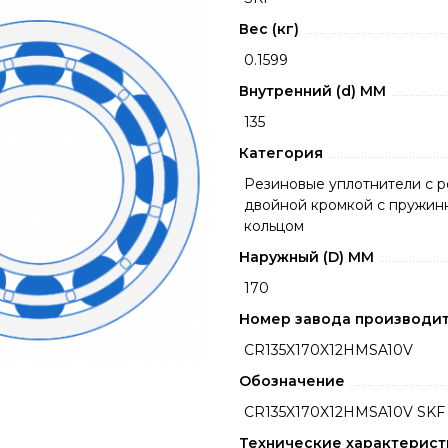
Вес (кг)
0.1599
Внутренний (d) ММ
135
Категория
Резиновые уплотнители с 
двойной кромкой с пружин
кольцом
Наружный (D) ММ
170
Номер завода производи
CR135X170X12HMSA10V
Обозначение
CR135X170X12HMSA10V SKF
Технические характерист