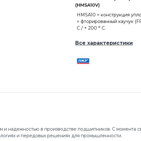
(HMSA10V)
HMSA10 = конструкция упло
= фторированный каучук (FP
C / + 200 ° C.
Все характеристики
м и надежностью в производстве подшипников. С момента св
ологиях и передовых решениях для промышленности.