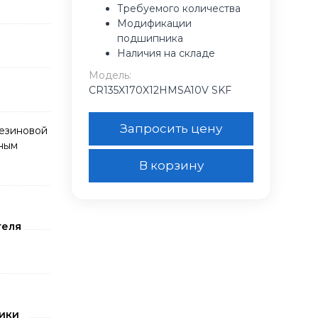
Требуемого количества
Модификации
подшипника
Наличия на складе
Модель:
CR135X170X12HMSA10V SKF
Запросить цену
резиновой
ным
В корзину
теля
ики