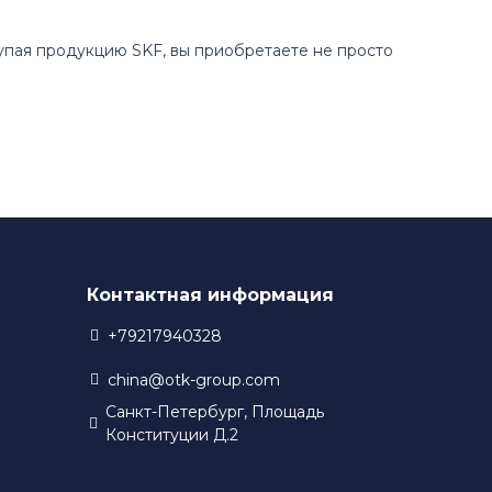
купая продукцию SKF, вы приобретаете не просто
Контактная информация
+79217940328
china@otk-group.com
Санкт-Петербург, Площадь
Конституции Д.2