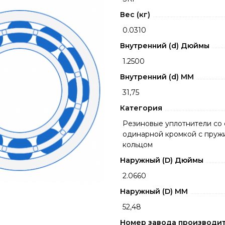
Вес (кг)
0.0310
Внутренний (d) Дюймы
1.2500
Внутренний (d) ММ
31,75
Категория
Резиновые уплотнители со 
одинарной кромкой с пру
кольцом
Наружный (D) Дюймы
2.0660
Наружный (D) ММ
52,48
Номер завода производи