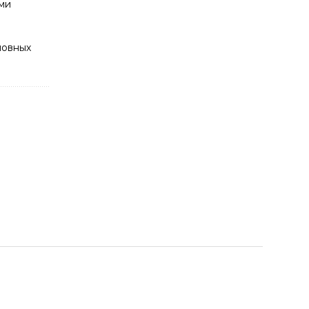
ми
новных