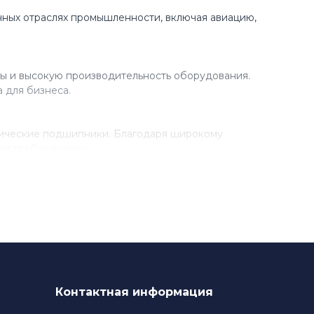
ных отраслях промышленности, включая авиацию,
ы и высокую производительность оборудования.
 для бизнеса.
рические подшипники. Благодаря широкому
ми требованиями.
разработки новых технологий. Благодаря этому,
 в своем производстве.
Контактная информация