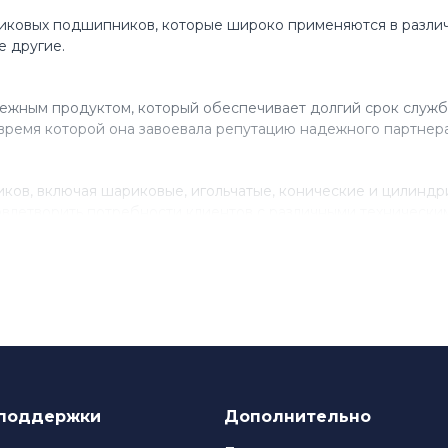
иковых подшипников, которые широко применяются в различ
е другие.
ежным продуктом, который обеспечивает долгий срок служб
время которой она завоевала репутацию надежного партнера
ов, включая шариковые, игольчатые, конические и цилинд
влетворить потребности клиентов с различными технически
нствованию своего продукта, инвестируя в исследования и 
ля многих компаний, которые ценят качество и надежность
поддержки
Дополнительно