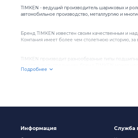
TIMKEN - ведущий производитель шариковых и рол
автомобильное производство, металлургию и многи
Бренд TIMKEN известен своим качественным и над
Компания имеет более чем столетнюю историю, за 
TIMKEN производит разнообразные типы подшипник
ассортименту продукции, бренд TIMKEN может удо
Подробнее
Компания TIMKEN стремится к постоянному соверше
подшипники TIMKEN являются выбором номер один д
Информация
Служба 