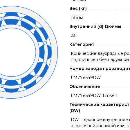
Вес (кг)
186.62
Внутренний (d) Дюймы
23
Категория
Конические двухрядные ро
подшипники без наружной
Номер завода производи
LM778549DW
Обозначение
LM778549DW Timken
Технические характерист
(DW)
DW = двойное внутреннее 
шпоночной канавкой или па