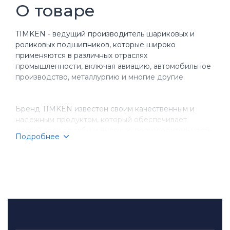
О товаре
TIMKEN - ведущий производитель шариковых и
роликовых подшипников, которые широко
применяются в различных отраслях
промышленности, включая авиацию, автомобильное
производство, металлургию и многие другие.
Бренд TIMKEN известен своим качественным и
надежным продуктом, который обеспечивает
долгий срок службы и высокую производительность
Подробнее
оборудования. Компания имеет более чем
столетнюю историю, за время которой она
завоевала репутацию надежного партнера для
бизнеса.
TIMKEN производит разнообразные типы
подшипников, включая шариковые, игольчатые,
конические и цилиндрические подшипники.