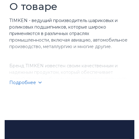
О товаре
TIMKEN - ведущий производитель шариковых и
роликовых подшипников, которые широко
применяются в различных отраслях
промышленности, включая авиацию, автомобильное
производство, металлургию и многие другие.
Бренд TIMKEN известен своим качественным и
надежным продуктом, который обеспечивает
долгий срок службы и высокую производительность
Подробнее
оборудования. Компания имеет более чем
столетнюю историю, за время которой она
завоевала репутацию надежного партнера для
бизнеса.
TIMKEN производит разнообразные типы
подшипников, включая шариковые, игольчатые,
конические и цилиндрические подшипники.