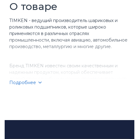
О товаре
TIMKEN - ведущий производитель шариковых и
роликовых подшипников, которые широко
применяются в различных отраслях
промышленности, включая авиацию, автомобильное
производство, металлургию и многие другие.
Бренд TIMKEN известен своим качественным и
надежным продуктом, который обеспечивает
долгий срок службы и высокую производительность
Подробнее
оборудования. Компания имеет более чем
столетнюю историю, за время которой она
завоевала репутацию надежного партнера для
бизнеса.
TIMKEN производит разнообразные типы
подшипников, включая шариковые, игольчатые,
конические и цилиндрические подшипники.