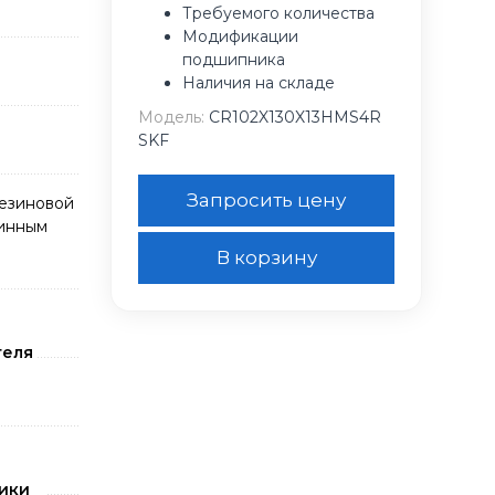
Требуемого количества
Модификации
подшипника
Наличия на складе
Модель:
CR102X130X13HMS4R
SKF
Запросить цену
резиновой
жинным
В корзину
теля
ики