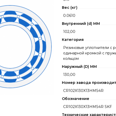
Вес (кг)
0.0610
Внутренний (d) ММ
102,00
Категория
Резиновые уплотнители с 
одинарной кромкой с пру
кольцом
Наружный (D) ММ
130,00
Номер завода производи
CR102X130X13HMS4R
Обозначение
CR102X130X13HMS4R SKF
Технические характерист