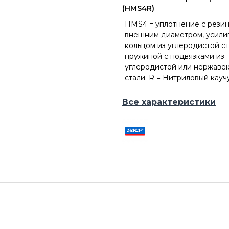
(HMS4R)
HMS4 = уплотнение с рези
внешним диаметром, усил
кольцом из углеродистой ст
пружиной с подвязками из
углеродистой или нержав
стали. R = Нитриловый каучу
Все характеристики