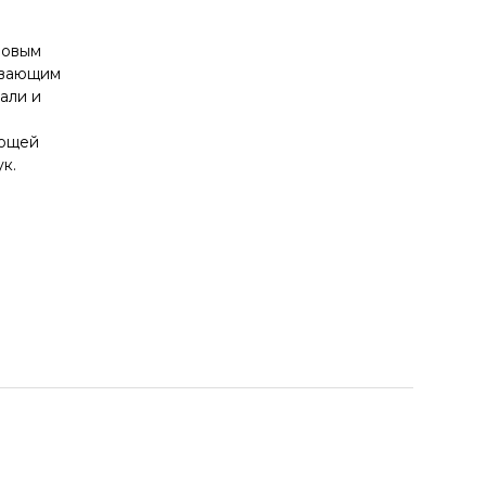
новым
ивающим
али и
еющей
к.