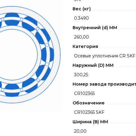
Вес (кг)
0.3490
Внутренний (d) ММ
260,00
Категория
Осевые уплотнения CR SKF
Наружный (D) ММ
300,25
Номер завода производи
CR102365
Обозначение
CR102365 SKF
Ширина (B) MM
20,00