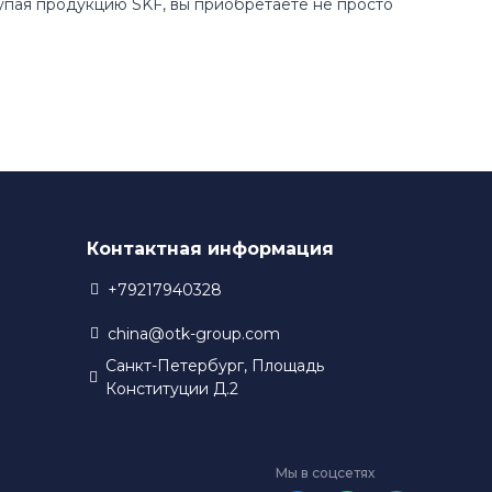
купая продукцию SKF, вы приобретаете не просто
Контактная информация
+79217940328
china@otk-group.com
Санкт-Петербург, Площадь
Конституции Д.2
Мы в соцсетях