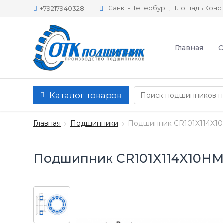
Санкт-Петербург, Площадь Конст
+79217940328
Главная
О
Каталог товаров
Главная
Подшипники
Подшипник CR101X114X1
Подшипник CR101X114X10HM