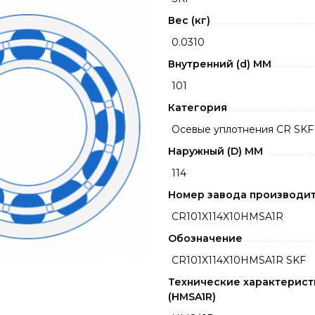
Вес (кг)
0.0310
Внутренний (d) ММ
101
Категория
Осевые уплотнения CR SKF
Наружный (D) ММ
114
Номер завода производи
CR101X114X10HMSA1R
Обозначение
CR101X114X10HMSA1R SKF
Технические характерист
(HMSA1R)