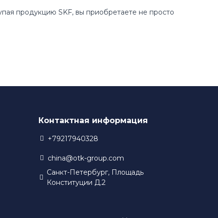
купая продукцию SKF, вы приобретаете не просто
Контактная информация
+79217940328
china@otk-group.com
Санкт-Петербург, Площадь
Конституции Д.2