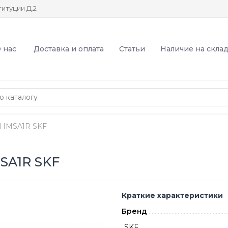
итуции Д.2
 нас
Доставка и оплата
Статьи
Наличие на скла
0HMSA1R SKF
SA1R SKF
Краткие характеристики
Бренд
SKF