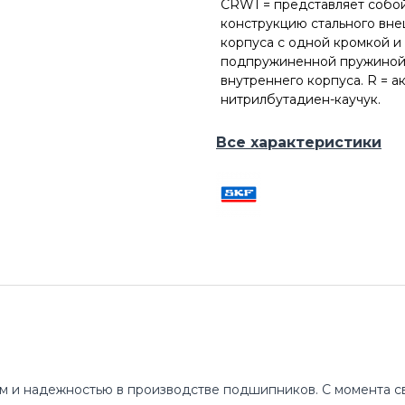
CRW1 = представляет собо
конструкцию стального вн
корпуса с одной кромкой и
подпружиненной пружиной
внутреннего корпуса. R = а
нитрилбутадиен-каучук.
Все характеристики
м и надежностью в производстве подшипников. С момента св