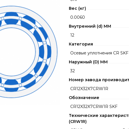
Вес (кг)
0.0060
Внутренний (d) ММ
12
Категория
Осевые уплотнения CR SKF
Наружный (D) ММ
32
Номер завода производи
CR12X32X7CRW1R
Обозначение
CR12X32X7CRW1R SKF
Технические характерист
(CRW1R)