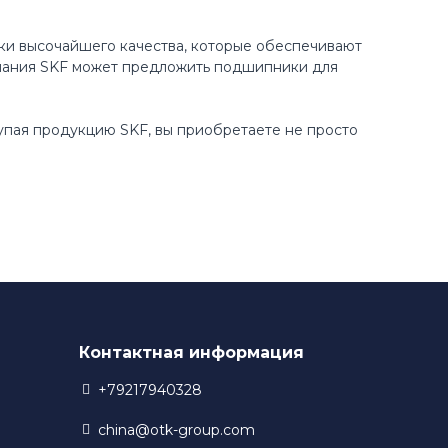
ки высочайшего качества, которые обеспечивают
пания SKF может предложить подшипники для
купая продукцию SKF, вы приобретаете не просто
Контактная информация
+79217940328
china@otk-group.com