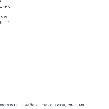
й
ешнего
 без
крило-
оего основания более ста лет назад, компания